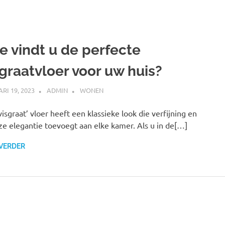
e vindt u de perfecte
sgraatvloer voor uw huis?
RI 19, 2023
ADMIN
WONEN
visgraat’ vloer heeft een klassieke look die verfijning en
oze elegantie toevoegt aan elke kamer. Als u in de[…]
 VERDER