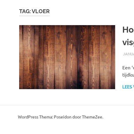
o
r
TAG:
VLOER
d
P
Ho
r
e
vi
s
s
w
JANUA
e
b
Een ‘
s
tijdl
i
t
LEES
e
WordPress Thema: Poseidon door ThemeZee.